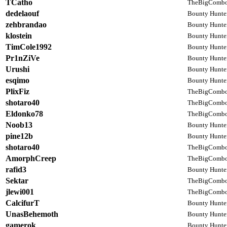
TCatho
TheBigCombo 
dedelaouf
Bounty Hunte
zehbrandao
Bounty Hunte
klostein
Bounty Hunte
TimCole1992
Bounty Hunte
Pr1nZiVe
Bounty Hunte
Urushi
Bounty Hunte
esqimo
Bounty Hunte
PlixFiz
TheBigCombo 
shotaro40
TheBigCombo 
Eldonko78
TheBigCombo 
Noob13
Bounty Hunte
pine12b
Bounty Hunte
shotaro40
TheBigCombo 
AmorphCreep
TheBigCombo 
rafid3
Bounty Hunte
Sektar
TheBigCombo 
jlewi001
TheBigCombo 
CalcifurT
Bounty Hunte
UnasBehemoth
Bounty Hunte
gamerok
Bounty Hunte