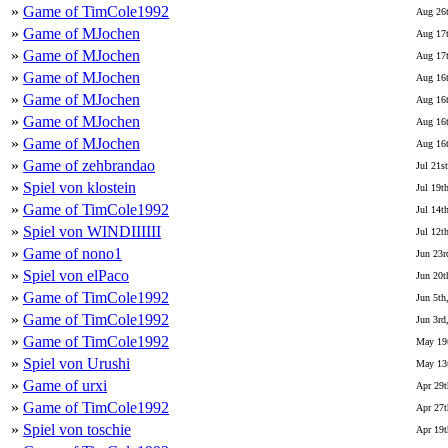
»
Game of TimCole1992
Aug 26t
»
Game of MJochen
Aug 17t
»
Game of MJochen
Aug 17t
»
Game of MJochen
Aug 16t
»
Game of MJochen
Aug 16t
»
Game of MJochen
Aug 16t
»
Game of MJochen
Aug 16t
»
Game of zehbrandao
Jul 21s
»
Spiel von klostein
Jul 19t
»
Game of TimCole1992
Jul 14t
»
Spiel von WINDIIIIII
Jul 12t
»
Game of nono1
Jun 23r
»
Spiel von elPaco
Jun 20t
»
Game of TimCole1992
Jun 5th
»
Game of TimCole1992
Jun 3rd
»
Game of TimCole1992
May 19t
»
Spiel von Urushi
May 13t
»
Game of urxi
Apr 29t
»
Game of TimCole1992
Apr 27t
»
Spiel von toschie
Apr 19t