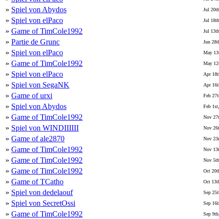
»
Spiel von Abydos
Jul 20t
»
Spiel von elPaco
Jul 18t
»
Game of TimCole1992
Jul 13t
»
Partie de Grunc
Jun 28t
»
Spiel von elPaco
May 13t
»
Game of TimCole1992
May 12t
»
Spiel von elPaco
Apr 18t
»
Spiel von SegaNK
Apr 16t
»
Game of urxi
Feb 27t
»
Spiel von Abydos
Feb 1st
»
Game of TimCole1992
Nov 27t
»
Spiel von WINDIIIIII
Nov 26t
»
Game of ale2870
Nov 23r
»
Game of TimCole1992
Nov 13t
»
Game of TimCole1992
Nov 5th
»
Game of TimCole1992
Oct 20t
»
Game of TCatho
Oct 13t
»
Spiel von dedelaouf
Sep 25t
»
Spiel von SecretOssi
Sep 16t
»
Game of TimCole1992
Sep 9th