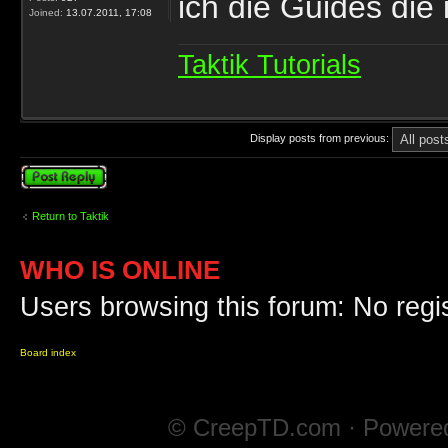
ich die Guides die 
Joined:
13.07.2011, 17:08
Taktik Tutorials
Display posts from previous:
Post a reply
Return to Taktik
WHO IS ONLINE
Users browsing this forum: No regi
Board index
© CreepTD.com · Powere