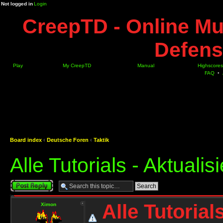
Not logged in
Login
CreepTD - Online Mu
Defens
Play
My CreepTD
Manual
Highscores
FAQ
•
Board index
‹
Deutsche Foren
‹
Taktik
Alle Tutorials - Aktuali
Post a reply
Alle Tutorial
Ximon