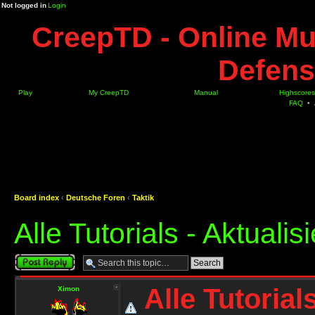
Not logged in
Login
CreepTD - Online Mu
Defens
Play
My CreepTD
Manual
Highscores
FAQ
•
Board index
‹
Deutsche Foren
‹
Taktik
Alle Tutorials - Aktuali
Post a reply
Alle Tutorial
Ximon