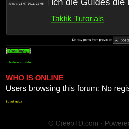
ich die Guides die 
Joined:
13.07.2011, 17:08
Taktik Tutorials
Display posts from previous:
Post a reply
Return to Taktik
WHO IS ONLINE
Users browsing this forum: No regi
Board index
© CreepTD.com · Powere