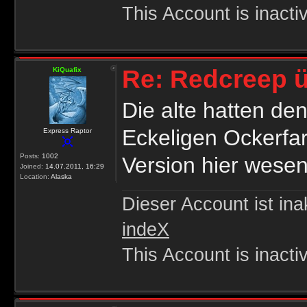
This Account is inacti
Re: Redcreep ü
KiQuafix
Die alte hatten d
Eckeligen Ockerfar
Express Raptor
Posts:
1002
Version hier wesen
Joined:
14.07.2011, 16:29
Location:
Alaska
Dieser Account ist ina
indeX
This Account is inacti