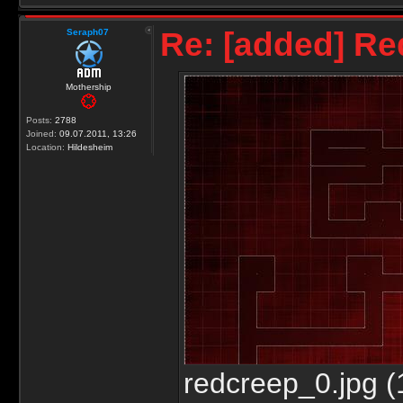
Re: [added] R
Seraph07
Mothership
Posts:
2788
Joined:
09.07.2011, 13:26
Location:
Hildesheim
redcreep_0.jpg (