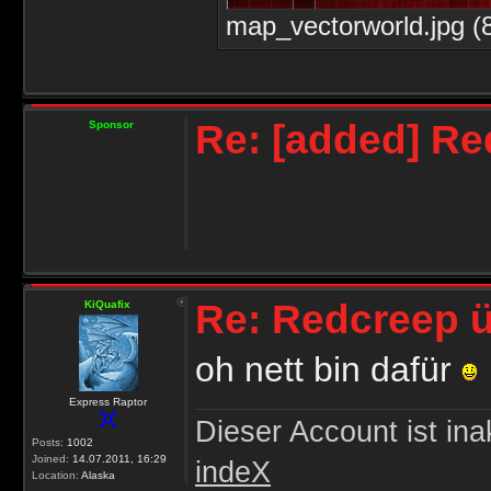
map_vectorworld.jpg (
Re: [added] R
Sponsor
Re: Redcreep ü
KiQuafix
oh nett bin dafür
Express Raptor
Dieser Account ist ina
Posts:
1002
Joined:
14.07.2011, 16:29
indeX
Location:
Alaska