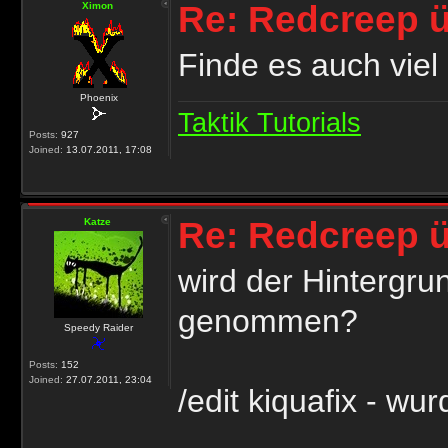
Re: Redcreep ü
Ximon
Finde es auch viel 
Phoenix
Taktik Tutorials
Posts:
927
Joined:
13.07.2011, 17:08
Re: Redcreep ü
Katze
wird der Hintergrun
genommen?
Speedy Raider
Posts:
152
Joined:
27.07.2011, 23:04
/edit kiquafix - w