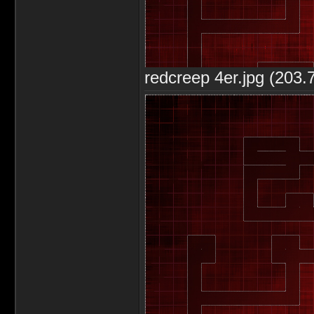
redcreep 4er.jpg (203