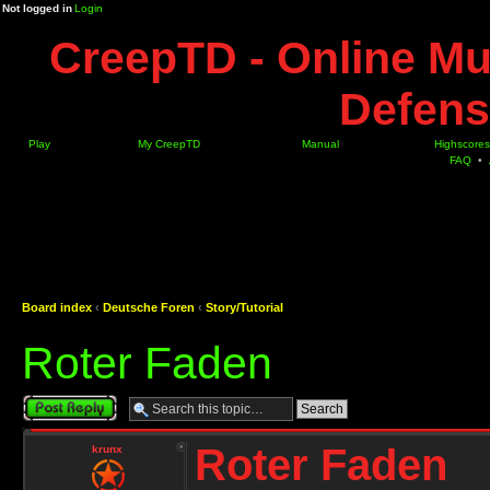
Not logged in
Login
CreepTD - Online Mu
Defens
Play
My CreepTD
Manual
Highscores
FAQ
•
Board index
‹
Deutsche Foren
‹
Story/Tutorial
Roter Faden
Post a reply
Roter Faden
krunx