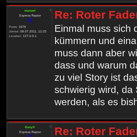
Re: Roter Fade
manuel
Express Raptor
Einmal muss sich d
Posts:
1978
Joined:
09.07.2011, 12:25
Location:
127.0.0.1
kümmern und einam
muss dann aber wir
dass und warum das
zu viel Story ist d
schwierig wird, da
werden, als es bishe
Re: Roter Fade
EasyX
Express Raptor