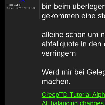
bin beim überlege
Posts:
1255
Joined:
11.07.2011, 22:27
gekommen eine sto
alleine schon um n
abfallquote in den
verringern
Werd mir bei Gele
machen.
CreepTD Tutorial Alp
All balancing changes 