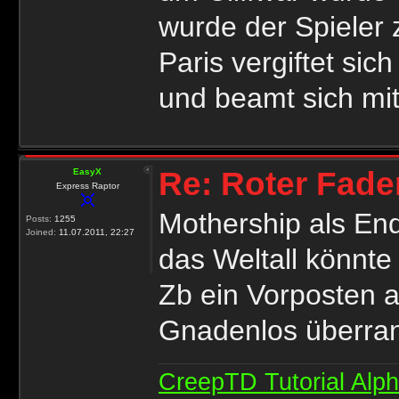
wurde der Spieler 
Paris vergiftet sic
und beamt sich mit 
Re: Roter Fade
EasyX
Express Raptor
Mothership als End
Posts:
1255
Joined:
11.07.2011, 22:27
das Weltall könnte
Zb ein Vorposten 
Gnadenlos überran
CreepTD Tutorial Alp