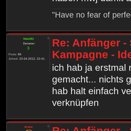
"Have no fear of perfec
Re: Anfänger - 
Holzi91
Demeter
Kampagne - Id
Posts:
86
Joined:
23.04.2012, 22:41
ich hab ja erstmal
gemacht... nichts 
hab halt einfach ve
verknüpfen
Re: Anfänger - 
krunx