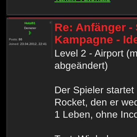
Re: Anfänger - 
Holzi91
Demeter
Kampagne - Id
Posts:
86
Joined:
23.04.2012, 22:41
Level 2 - Airport 
abgeändert)
Der Spieler starte
Rocket, den er wed
1 Leben, ohne Inc