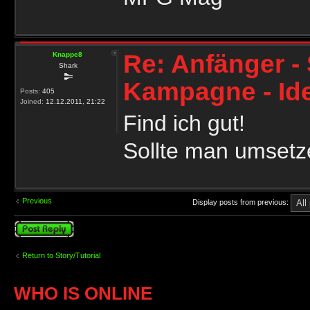
Re: Anfänger - 
Knappe8
Shark
Kampagne - Id
Posts:
405
Joined:
12.12.2011, 21:22
Find ich gut!
Sollte man umset
Previous
Display posts from previous:
Post a reply
Return to Story/Tutorial
WHO IS ONLINE