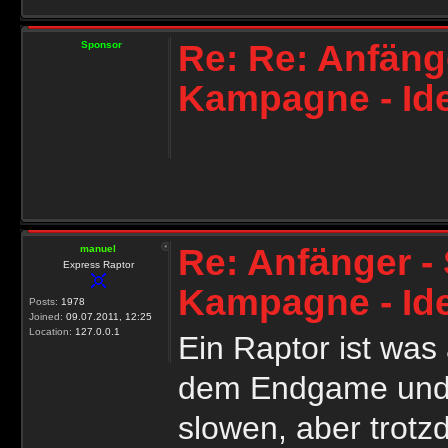
Re: Re: Anfänge
Sponsor
Kampagne - Id
Re: Anfänger - 
manuel
Express Raptor
Kampagne - Id
Posts:
1978
Joined:
09.07.2011, 12:25
Location:
127.0.0.1
Ein Raptor ist wa
dem Endgame und
slowen, aber trotz