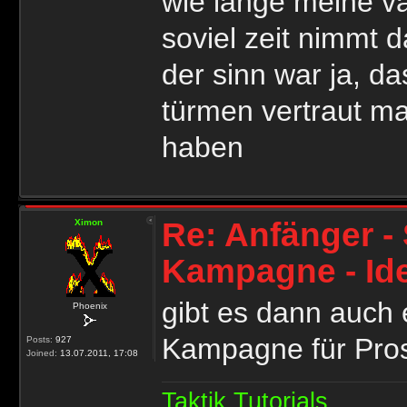
wie lange meine va
soviel zeit nimmt d
der sinn war ja, d
türmen vertraut ma
haben
Re: Anfänger - 
Ximon
Kampagne - Id
gibt es dann auch 
Phoenix
Kampagne für Pr
Posts:
927
Joined:
13.07.2011, 17:08
Taktik Tutorials