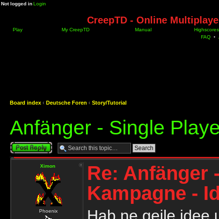
Not logged in
Login
CreepTD - Online Multiplay
Play
My CreepTD
Manual
Highscores
FAQ
•
Board index
‹
Deutsche Foren
‹
Story/Tutorial
Anfänger - Single Play
Post a reply
Re: Anfänger -
Ximon
Kampagne - I
Hab ne geile idee
Phoenix