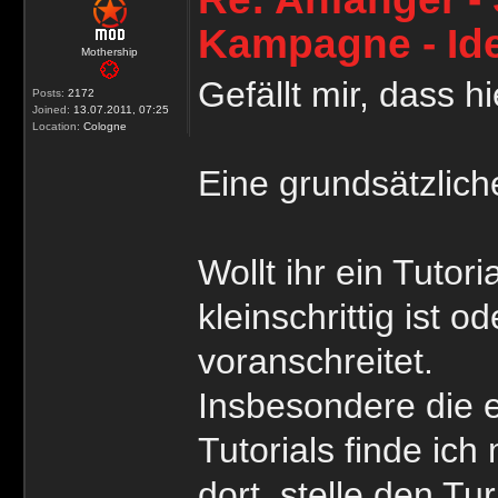
Kampagne - Id
Mothership
Gefällt mir, dass h
Posts:
2172
Joined:
13.07.2011, 07:25
Location:
Cologne
Eine grundsätzlich
Wollt ihr ein Tutor
kleinschrittig ist 
voranschreitet.
Insbesondere die e
Tutorials finde ich
dort, stelle den Tu