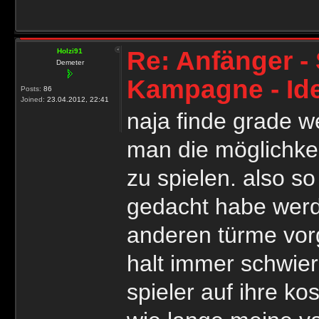
Re: Anfänger - 
Holzi91
Demeter
Kampagne - Id
Posts:
86
Joined:
23.04.2012, 22:41
naja finde grade w
man die möglichkeit
zu spielen. also so
gedacht habe werde
anderen türme vor
halt immer schwie
spieler auf ihre ko