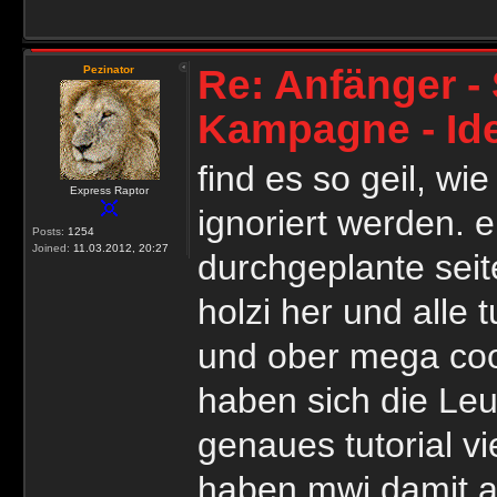
Re: Anfänger - 
Pezinator
Kampagne - Id
find es so geil, 
Express Raptor
ignoriert werden. e
Posts:
1254
Joined:
11.03.2012, 20:27
durchgeplante sei
holzi her und alle
und ober mega cool
haben sich die Leu
genaues tutorial vie
haben mwj damit 