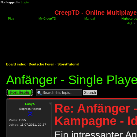
Not logged in
Login
CreepTD - Online Multiplay
Play
My CreepTD
Manual
Highscores
FAQ
•
Board index
‹
Deutsche Foren
‹
Story/Tutorial
Anfänger - Single Play
Post a reply
Re: Anfänger -
EasyX
Express Raptor
Kampagne - I
Posts:
1255
Joined:
11.07.2011, 22:27
Ein intressanter Ans