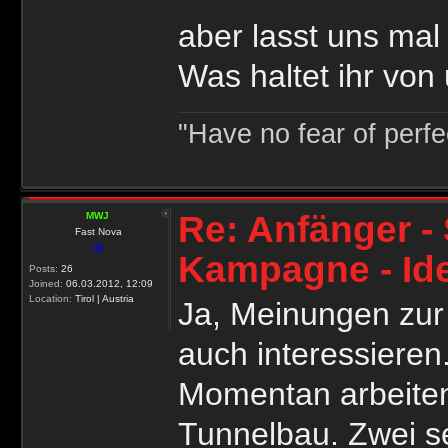
aber lasst uns ma
Was haltet ihr von
"Have no fear of perfec
Re: Anfänger - 
MWJ
Fast Nova
Kampagne - Id
Posts:
26
Joined:
06.03.2012, 12:09
Location:
Tirol | Austria
Ja, Meinungen zur
auch interessieren
Momentan arbeiten
Tunnelbau. Zwei se