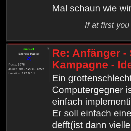
Mal schaun wie wir
If at first yo
Re: Anfänger - 
manuel
Express Raptor
Kampagne - Id
Posts:
1978
Joined:
09.07.2011, 12:25
Location:
127.0.0.1
Ein grottenschlecht
Computergegner is
einfach implementi
Er soll einfach ei
defft(ist dann viel