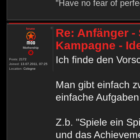
"Have no fear of perfec
Re: Anfänger - 
krunx
Kampagne - Id
Mothership
Ich finde den Vors
Posts:
2172
Joined:
13.07.2011, 07:25
Location:
Cologne
Man gibt einfach 
einfache Aufgaben
Z.b. "Spiele ein S
und das Achieveme