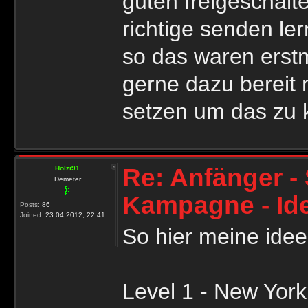
guten freigeschal
richtige senden ler
so das waren erstm
gerne dazu bereit 
setzen um das zu k
Re: Anfänger - 
Holzi91
Demeter
Kampagne - Id
Posts:
86
Joined:
23.04.2012, 22:41
So hier meine idee
Level 1 - New York