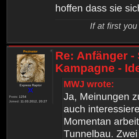
hoffen dass sie sic
If at first yo
Re: Anfänger - 
Pezinator
Kampagne - Id
MWJ wrote:
Express Raptor
Ja, Meinungen zu
Posts:
1254
Joined:
11.03.2012, 20:27
auch interessier
Momentan arbeite
Tunnelbau. Zwei 