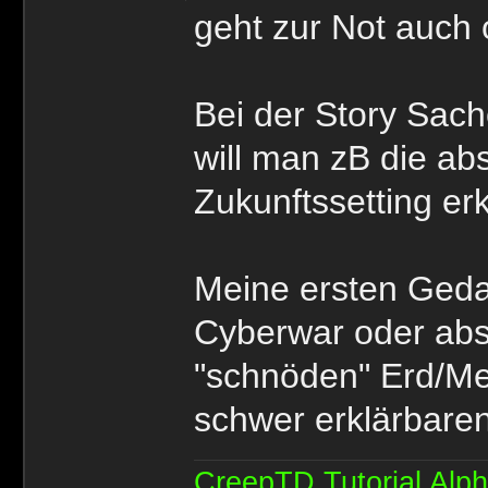
geht zur Not auch 
Bei der Story Sache
will man zB die ab
Zukunftssetting er
Meine ersten Ged
Cyberwar oder abst
"schnöden" Erd/Me
schwer erklärbaren
CreepTD Tutorial Alp