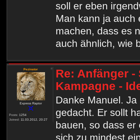
soll er eben irgen
Man kann ja auch 
machen, dass es nic
auch ähnlich, wie 
Re: Anfänger - 
Pezinator
Kampagne - Id
Danke Manuel. Ja 
Express Raptor
gedacht. Er sollt h
Posts:
1254
Joined:
11.03.2012, 20:27
bauen, so dass er 
sich zu mindest e