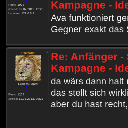
Kampagne - Id
Posts:
1978
Joined:
09.07.2011, 12:25
Location:
127.0.0.1
Ava funktioniert g
Gegner exakt das 
Re: Anfänger - 
Pezinator
Kampagne - Id
da wärs dann halt
Express Raptor
das stellt sich wirk
Posts:
1254
Joined:
11.03.2012, 20:27
aber du hast recht