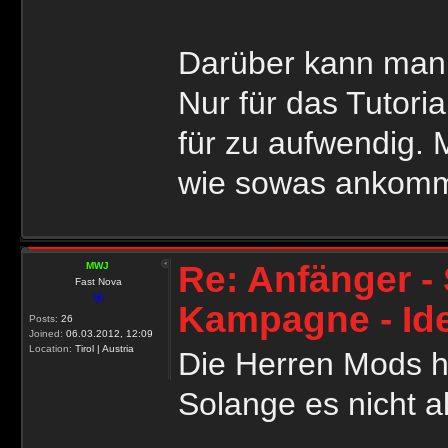
Darüber kann man 
Nur für das Tutoria
für zu aufwendig. 
wie sowas ankomm
Re: Anfänger - 
MWJ
Fast Nova
Kampagne - Id
Posts:
26
Joined:
06.03.2012, 12:09
Location:
Tirol | Austria
Die Herren Mods h
Solange es nicht a