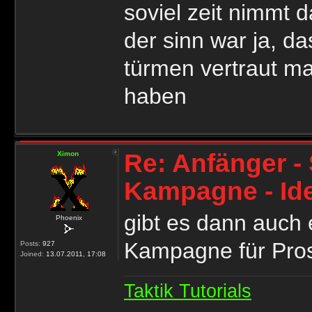
soviel zeit nimmt d
der sinn war ja, d
türmen vertraut ma
haben
Re: Anfänger - 
Ximon
Kampagne - Id
gibt es dann auch 
Phoenix
Kampagne für Pr
Posts:
927
Joined:
13.07.2011, 17:08
Taktik Tutorials