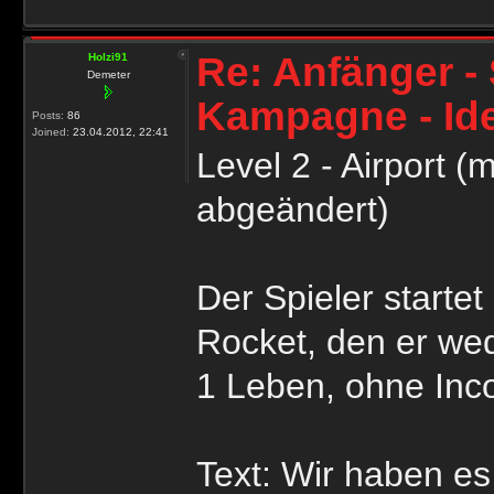
Re: Anfänger - 
Holzi91
Demeter
Kampagne - Id
Posts:
86
Joined:
23.04.2012, 22:41
Level 2 - Airport 
abgeändert)
Der Spieler starte
Rocket, den er wed
1 Leben, ohne Inc
Text: Wir haben es