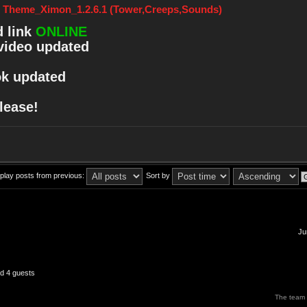
: Theme_Ximon_1.2.6.1 (Tower,Creeps,Sounds)
 link
ONLINE
video updated
ok updated
elease!
play posts from previous:
Sort by
Ju
nd 4 guests
The team