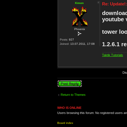
Ximon
Re: Update!
download
youtube 
Phoenix
tower lo
Posts:
927
1.2.6.1 r
Joined:
13.07.2011, 17:08
Taktik Tutorials
Dis
Post a reply
Return to Themes
WHO IS ONLINE
Users browsing this forum: No registered users a
Board index