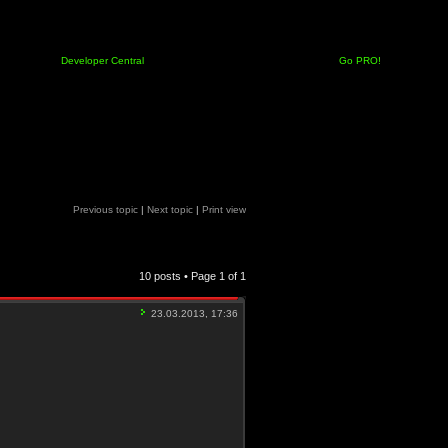
Developer Central
Go PRO!
Previous topic
|
Next topic
|
Print view
10 posts • Page
1
of
1
23.03.2013, 17:36