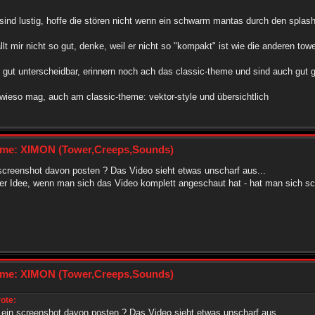
 sind lustig, hoffe die stören nicht wenn ein schwarm mantas durch den splash-f
llt mir nicht so gut, denke, weil er nicht so "kompakt" ist wie die anderen towe
d gut unterscheidbar, erinnern noch ach das classic-theme und sind auch gut 
wieso mag, auch am classic-theme: vektor-style und übersichtlich
me: XIMON (Tower,Creeps,Sounds)
screenshot davon posten ? Das Video sieht etwas unscharf aus...
r Idee, wenn man sich das Video komplett angeschaut hat - hat man sich sch
me: XIMON (Tower,Creeps,Sounds)
ote:
ein screenshot davon posten ? Das Video sieht etwas unscharf aus...