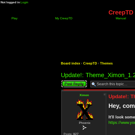
Not logged in
Login
CreepTD 
Play
My CreepTD
Manual
Board index
‹
CreepTD
‹
Themes
Update!: Theme_Ximon_1.2
Post a reply
Ximon
Update!: T
Hey, comp
It'll look some
https://www.y
Phoenix
Posts:
927