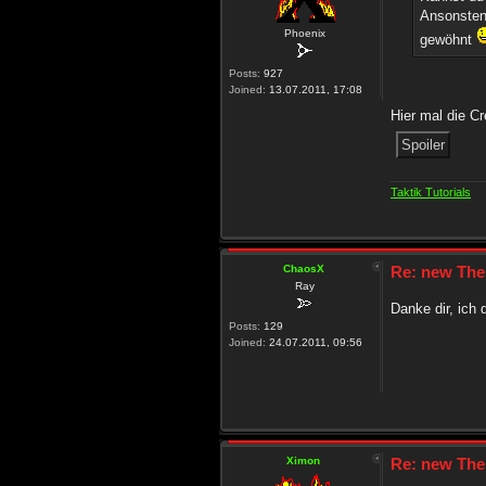
Ansonsten 
Phoenix
gewöhnt
Posts:
927
Joined:
13.07.2011, 17:08
Hier mal die C
Taktik Tutorials
ChaosX
Re: new The
Ray
Danke dir, ich 
Posts:
129
Joined:
24.07.2011, 09:56
Ximon
Re: new The