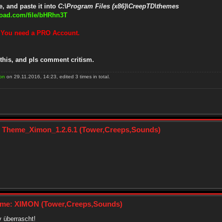
, and paste it into
C:\Program Files (x86)\CreepTD\themes
load.com/file/bHRhn3T
! You need a PRO Account.
 this, and pls comment critism.
on
on 29.11.2016, 14:23, edited 3 times in total.
: Theme_Ximon_1.2.6.1 (Tower,Creeps,Sounds)
me: XIMON (Tower,Creeps,Sounds)
v überrascht!