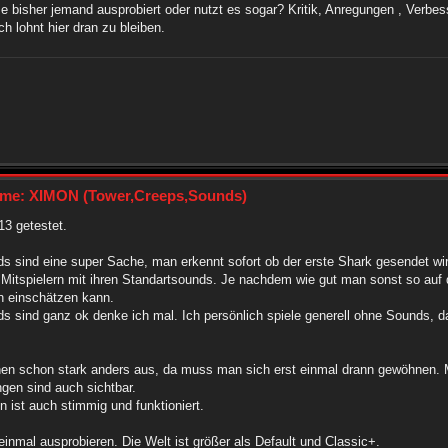
 bisher jemand ausprobiert oder nutzt es sogar? Kritik, Anregungen , Verb
ch lohnt hier dran zu bleiben.
me: XIMON (Tower,Creeps,Sounds)
13 getestet.
s sind eine super Sache, man erkennt sofort ob der erste Shark gesendet wird
Mitspielern mit ihren Standartsounds. Je nachdem wie gut man sonst so auf 
n einschätzen kann.
s sind ganz ok denke ich mal. Ich persönlich spiele generell ohne Sounds, dah
en schon stark anders aus, da muss man sich erst einmal drann gewöhnen. M
gen sind auch sichtbar.
 ist auch stimmig und funktioniert.
v einmal ausprobieren. Die Welt ist größer als Default und Classic+.