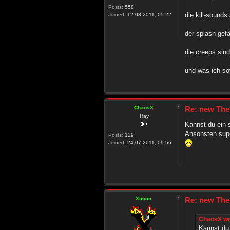
Posts:
558
die kill-sounds
Joined:
12.08.2011, 05:22
der splash gefä
die creeps sin
und was ich so
ChaosX
Re: new The
Ray
Kannst du ein 
Ansonsten supe
Posts:
129
Joined:
24.07.2011, 09:56
Ximon
Re: new The
ChaosX wr
Kannst du 