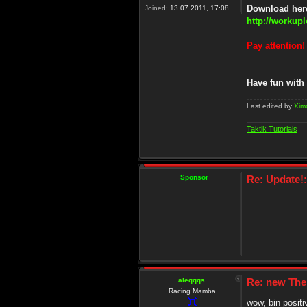
Download here
Joined:
13.07.2011, 17:08
http://workup
Pay attention
Have fun with
Last edited by
Xim
Taktik Tutorials
Sponsor
Re: Update!
aleqqqs
Re: new The
Racing Mamba
wow, bin positi