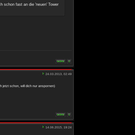
h schon fast an die 'neuen' Tower
24.03.2013, 02:49
h jetzt schon, will dich nur anspornen)
14.06.2015, 19:24