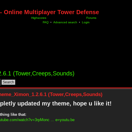
- Online Multiplayer Tower Defense
Highscores
Forums
FAQ
•
Advanced search
•
Login
.6.1 (Tower,Creeps,Sounds)
heme_Ximon_1.2.6.1 (Tower,Creeps,Sounds)
letly updated my theme, hope u like it!
thing like that:
outube.com/watch?v=3rpMonc ... e=youtu.be