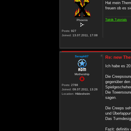
Hat mein Theme
freuen ob es si
Taktik Tutorials
Phoenix
Posts:
927
Joined:
13.07.2011, 17:08
Seraph07
Re: new The
Ich habe es 20
Mothership
Die Creepsound
gegenüber den 
Posts:
2788
Spielgeschehe
Joined:
09.07.2011, 13:26
Die Towersound
Location:
Hildesheim
sagen.
Die Creeps seh
und Überlappun
Das Turmdesign
Fazit: definiti