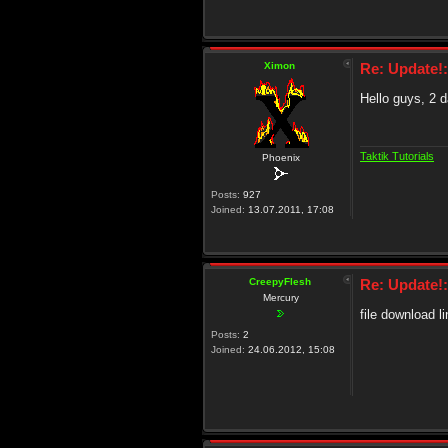
Ximon
Re: Update!
Hello guys, 2 da
Taktik Tutorials
Phoenix
Posts:
927
Joined:
13.07.2011, 17:08
CreepyFlesh
Re: Update!
Mercury
file download l
Posts:
2
Joined:
24.06.2012, 15:08