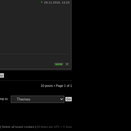
29.11.2016, 14:23
10 posts • Page
1
of
1
mp to:
|
Delete all board cookies
|
All times are UTC + 1 hour