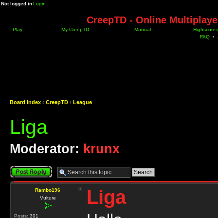
Not logged in
Login
CreepTD - Online Multiplay
Play
My CreepTD
Manual
Highscores
FAQ
•
Board index
‹
CreepTD
‹
League
Liga
Moderator:
krunx
Post a reply
Liga
Rambo196
Vulture
Posts:
301