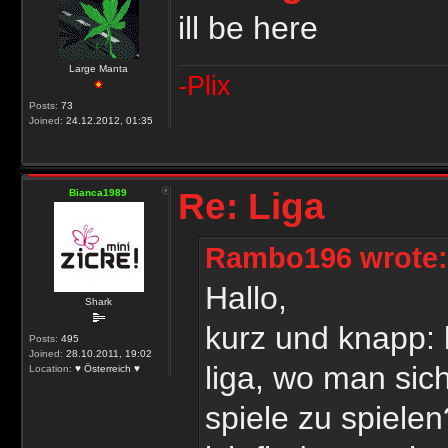
ill be here
Large Manta
-Plix
Posts:
73
Joined:
24.12.2012, 01:35
Re: Liga
Bianca1989
Rambo196 wrote:
Hallo,
Shark
kurz und knapp: 
Posts:
495
Joined:
28.10.2011, 19:02
liga, wo man sich
Location:
♥ Österreich ♥
spiele zu spielen