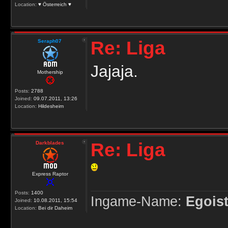
Location:
♥ Österreich ♥
Re: Liga
Seraph07
Jajaja.
Mothership
Posts:
2788
Joined:
09.07.2011, 13:26
Location:
Hildesheim
Re: Liga
Darkblades
Express Raptor
Posts:
1400
Ingame-Name:
Egoist
Joined:
10.08.2011, 15:54
Location:
Bei dir Daheim