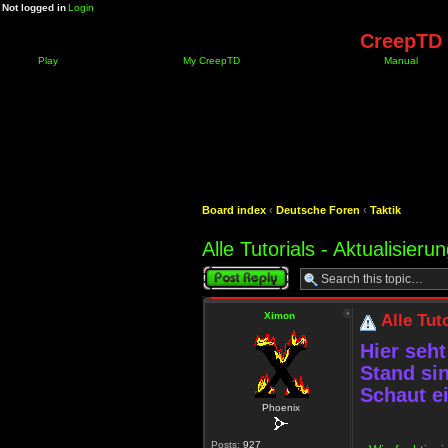
Not logged in
Login
CreepTD 
Play
My CreepTD
Manual
Board index
‹
Deutsche Foren
‹
Taktik
Alle Tutorials - Aktualisieru
Post a reply
Ximon
Alle Tut
Hier seht
Stand sin
Schaut e
Phoenix
Posts:
927