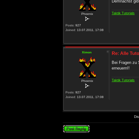
Demnächst gibt
Taktik Tutorials
Phoenix
Posts:
927
Joined:
13.07.2011, 17:08
Ximon
Re: Alle Tuto
Bei Fragen zu S
erneuern!!
Taktik Tutorials
Phoenix
Posts:
927
Joined:
13.07.2011, 17:08
Dis
Post a reply