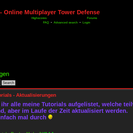
- Online Multiplayer Tower Defense
Highscores
Forums
FAQ
•
Advanced search
•
Login
ngen
orials - Aktualisierungen
 ihr alle meine Tutorials aufgelistet, welche te
d, aber im Laufe der Zeit aktualisiert werden.
infach mal durch