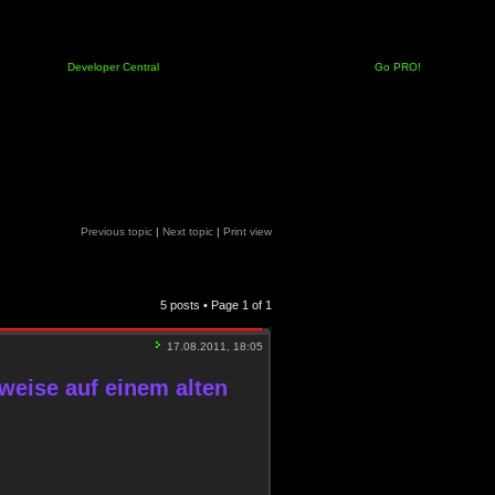
Developer Central
Go PRO!
Previous topic
|
Next topic
|
Print view
5 posts • Page
1
of
1
17.08.2011, 18:05
ilweise auf einem alten