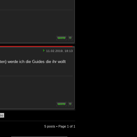
11.02.2019, 18:13
en) werde ich die Guides die ihr wollt
5 posts • Page
1
of
1