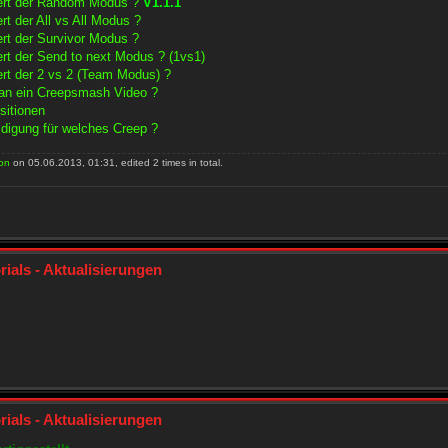
iert der Random Modus ?
V1.1.1
ert der All vs All Modus ?
ert der Survivor Modus ?
ert der Send to next Modus ? (1vs1)
iert der 2 vs 2 (Team Modus) ?
an ein Creepsmash Video ?
sitionen
idigung für welches Creep ?
on
on 05.06.2013, 01:31, edited 2 times in total.
rials - Aktualisierungen
rials - Aktualisierungen