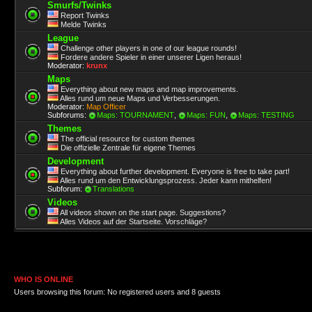
Smurfs/Twinks
Report Twinks
Melde Twinks
League
Challenge other players in one of our league rounds!
Fordere andere Spieler in einer unserer Ligen heraus!
Moderator:
krunx
Maps
Everything about new maps and map improvements.
Alles rund um neue Maps und Verbesserungen.
Moderator:
Map Officer
Subforums:
Maps: TOURNAMENT
,
Maps: FUN
,
Maps: TESTING
Themes
The official resource for custom themes
Die offizielle Zentrale für eigene Themes
Development
Everything about further development. Everyone is free to take part!
Alles rund um den Entwicklungsprozess. Jeder kann mithelfen!
Subforum:
Translations
Videos
All videos shown on the start page. Suggestions?
Alles Videos auf der Startseite. Vorschläge?
WHO IS ONLINE
Users browsing this forum: No registered users and 8 guests