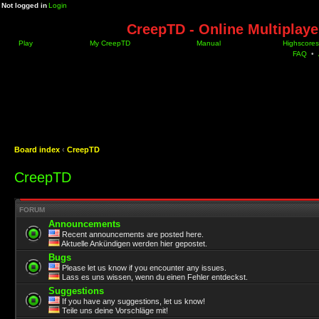
Not logged in
Login
CreepTD - Online Multiplay
Play
My CreepTD
Manual
Highscores
FAQ
•
Board index
‹
CreepTD
CreepTD
FORUM
Announcements
Recent announcements are posted here.
Aktuelle Ankündigen werden hier gepostet.
Bugs
Please let us know if you encounter any issues.
Lass es uns wissen, wenn du einen Fehler entdeckst.
Suggestions
If you have any suggestions, let us know!
Teile uns deine Vorschläge mit!