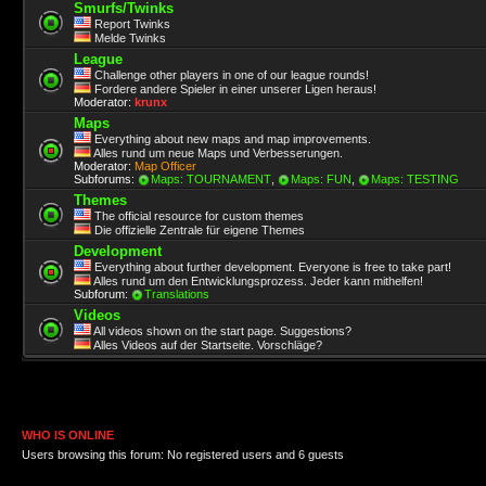
Smurfs/Twinks
Report Twinks
Melde Twinks
League
Challenge other players in one of our league rounds!
Fordere andere Spieler in einer unserer Ligen heraus!
Moderator:
krunx
Maps
Everything about new maps and map improvements.
Alles rund um neue Maps und Verbesserungen.
Moderator:
Map Officer
Subforums:
Maps: TOURNAMENT
,
Maps: FUN
,
Maps: TESTING
Themes
The official resource for custom themes
Die offizielle Zentrale für eigene Themes
Development
Everything about further development. Everyone is free to take part!
Alles rund um den Entwicklungsprozess. Jeder kann mithelfen!
Subforum:
Translations
Videos
All videos shown on the start page. Suggestions?
Alles Videos auf der Startseite. Vorschläge?
WHO IS ONLINE
Users browsing this forum: No registered users and 6 guests