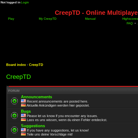
Not logged in
Login
CreepTD - Online Multiplay
Play
My CreepTD
Manual
Highscores
FAQ
•
Board index
‹
CreepTD
CreepTD
FORUM
Announcements
Recent announcements are posted here.
Aktuelle Ankündigen werden hier gepostet.
Bugs
Please let us know if you encounter any issues.
Lass es uns wissen, wenn du einen Fehler entdeckst.
Suggestions
If you have any suggestions, let us know!
Teile uns deine Vorschläge mit!